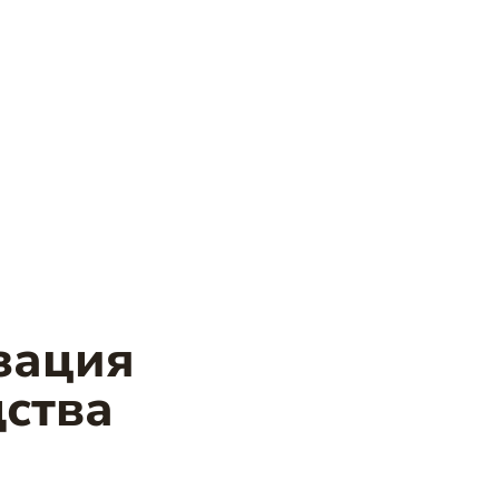
зация
ства